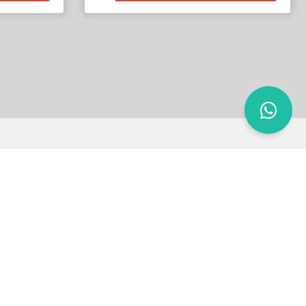
e estamos?
Vendas
 Roque Puhl 61, Centro
Apartamento
da Café RS, CEP: 95166-
Apartamento na planta
Casa
Chácara
(54) 99269-9376 (Venda)
(54) 99212-4669 (Venda)