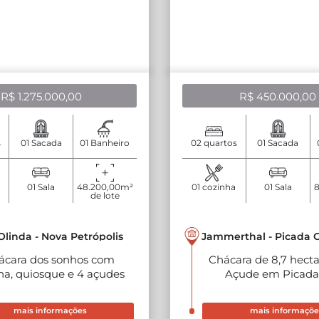
R$ 1.275.000,00
R$ 450.000,00
s
01 Sacada
01 Banheiro
02 quartos
01 Sacada
01 Sala
48.200,00m²
01 cozinha
01 Sala
8
de lote
Olinda - Nova Petrópolis
Jammerthal - Picada 
ácara dos sonhos com
Chácara de 8,7 hect
ina, quiosque e 4 açudes
Açude em Picada
em Nova Petrópolis
mais informações
mais informaçõe