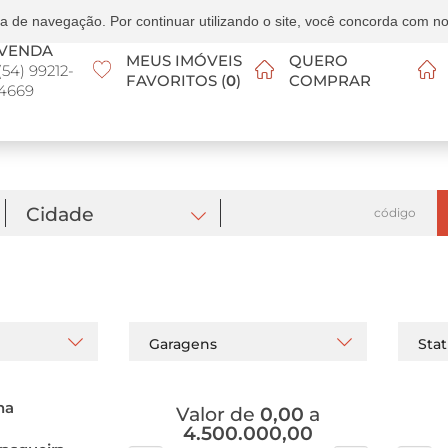
 de navegação. Por continuar utilizando o site, você concorda com nos
VENDA
MEUS IMÓVEIS
QUERO
(54) 99212-
FAVORITOS (
0
)
COMPRAR
4669
Cidade
Garagens
Sta
na
Valor de
0,00
a
4.500.000,00