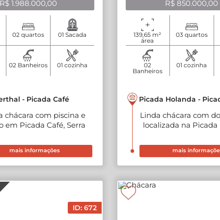
R$ 1.988.000,00
R$ 850.000,00
02 quartos
01 Sacada
139,65 m²
03 quartos
área
privativa
02 Banheiros
01 cozinha
02
01 cozinha
Banheiros
thal - Picada Café
Picada Holanda - Pica
a chácara com piscina e
Linda chácara com do
io em Picada Café, Serra
localizada na Picada
Gaúcha
em Picada Café, Ser
mais informações
mais informaçõe
ID: 672