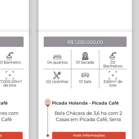
R$ 1.250.000,00
01 Banheiro
04 quartos
01 Sacada
03
Banheiros
7.000,00m²
02 cozinhas
01 Sala
3,60m² de
de lote
lote
Café
Picada Holanda - Picada Café
ares com
Bela Chácara de 3,6 ha com 2
 Café
Casas em Picada Café, Serra
Gaúcha
s
mais informações