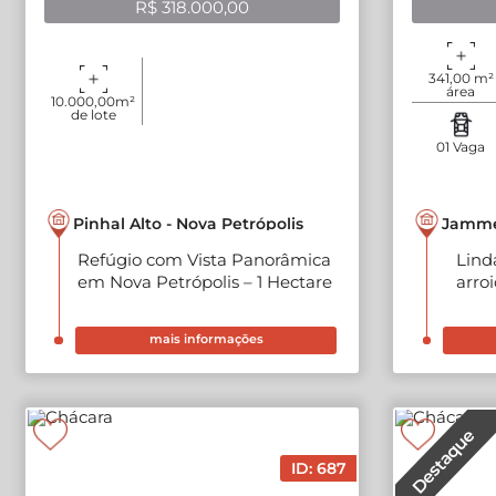
R$ 318.000,00
341,00 m²
área
10.000,00m²
privativa
de lote
01 Vaga
Jammer
Pinhal Alto - Nova Petrópolis
Lind
Refúgio com Vista Panorâmica
arro
em Nova Petrópolis – 1 Hectare
com Casa de Dois Pisos em
Santa Inês, Pinhal Alto
mais informações
Destaque
ID: 687