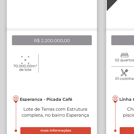
R$ 2.200.000,00
02 quarto
70.000,00m²
de lote
01 cozinha
Linha 
Esperança - Picada Café
Ch
Lote de Terras com Estrutura
pisc
completa, no bairro Esperança
mais informações