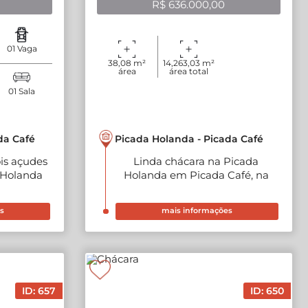
R$ 636.000,00
01 Vaga
38,08 m²
14,263,03 m²
área
área total
privativa
01 Sala
da Café
Picada Holanda - Picada Café
is açudes
Linda chácara na Picada
 Holanda
Holanda em Picada Café, na
ra Gaúcha
Serra Gaúcha
s
mais informações
ID: 657
ID: 650