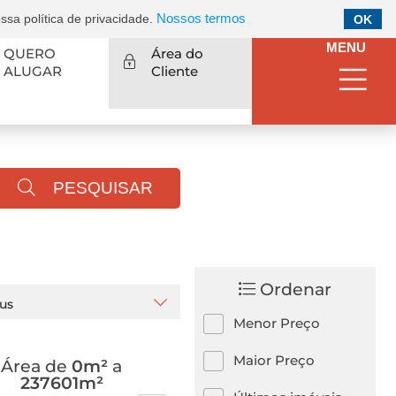
Nossos termos
sa política de privacidade.
OK
MENU
QUERO
Área do
ALUGAR
Cliente
PESQUISAR
Ordenar
tus
Menor Preço
Maior Preço
Área de
0m²
a
237601m²